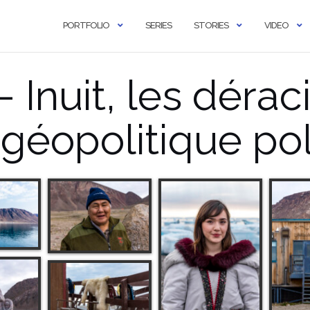
PORTFOLIO
SERIES
STORIES
VIDEO
– Inuit, les dérac
 géopolitique pol