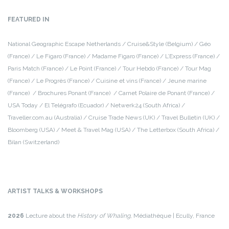
FEATURED IN
National Geographic Escape Netherlands / Cruise&Style (Belgium) / Géo
(France) / Le Figaro (France) / Madame Figaro (France) / L’Express (France) /
Paris Match (France) / Le Point (France) / Tour Hebdo (France) / Tour Mag
(France) / Le Progrès (France) / Cuisine et vins (France) / Jeune marine
(France) / Brochures Ponant (France) / Carnet Polaire de Ponant (France) /
USA Today / El Telégrafo (Ecuador) / Netwerk24 (South Africa) /
Traveller.com.au (Australia) / Cruise Trade News (UK) / Travel Bulletin (UK) /
Bloomberg (USA) / Meet & Travel Mag (USA) / The Letterbox (South Africa) /
Bilan (Switzerland)
ARTIST TALKS & WORKSHOPS
2026
Lecture about the
History of Whaling
, Médiathèque | Ecully, France