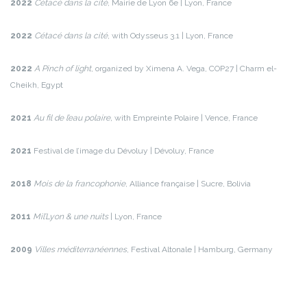
2022
Cétacé dans la cité
, Mairie de Lyon 6e | Lyon, France
2022
Cétacé dans la cité
, with Odysseus 3.1 | Lyon, France
2022
A Pinch of light
, organized by Ximena A. Vega, COP27 | Charm el-
Cheikh, Egypt
2021
Au fil de l’eau polaire,
with Empreinte Polaire | Vence, France
2021
Festival de l’image du Dévoluy | Dévoluy, France
2018
Mois de la francophonie
, Alliance française | Sucre, Bolivia
2011
Mil’Lyon & une nuits
| Lyon, France
2009­­
Villes méditerranéennes
, Festival Altonale | Hamburg, Germany