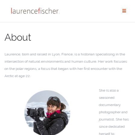
Aller
au
contenu
About
Laurence, born and raised in Lyon, France, is a historian specialising in the
intersection of natural environments and human culture. Her work focuses
on the polar regions, a focus that began with her first encounter with the
Arctic at age 22.
She is also a
seasoned
documentary
photographer and
journalist. She has
since dedicated
herself to