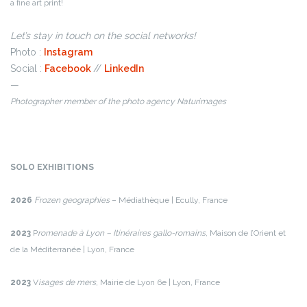
a fine art print!
Let’s stay in touch on the social networks!
Photo :
Instagram
Social :
Facebook
//
LinkedIn
—
Photographer member of the photo agency Naturimages
SOLO EXHIBITIONS
2026
Frozen geographies
– Médiathèque | Ecully, France
2023
P
romenade à Lyon – Itinéraires gallo-romains
, Maison de l’Orient et
de la Méditerranée | Lyon, France
2023
V
isages de mers
, Mairie de Lyon 6e | Lyon, France