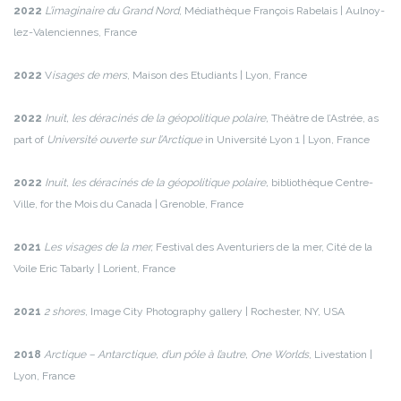
2022
L’imaginaire du Grand Nord
, Médiathèque François Rabelais | Aulnoy-
lez-Valenciennes, France
2022
V
isages de mers
, Maison des Etudiants | Lyon, France
2022
Inuit, les déracinés de la géopolitique polaire,
Théâtre de l’Astrée, as
part of
Université ouverte sur l’Arctique
in Université Lyon 1 | Lyon, France
2022
Inuit, les déracinés de la géopolitique polaire,
bibliothèque Centre-
Ville, for the Mois du Canada | Grenoble, France
2021
Les visages de la mer,
Festival des Aventuriers de la mer, Cité de la
Voile Eric Tabarly | Lorient, France
2021
2 shores
, Image City Photography gallery | Rochester, NY, USA
2018­
Arctique – Antarctique, d’un pôle à l’autre, One Worlds
, Livestation |
Lyon, France