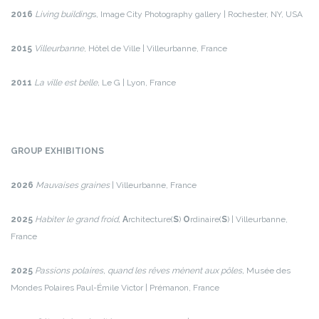
2016
Living building
s, Image City Photography gallery | Rochester, NY, USA
2015
Villeurbanne
, Hôtel de Ville | Villeurbanne, France
2011
La ville est belle,
Le G | Lyon, France
GROUP EXHIBITIONS
2026
Mauvaises graines
| Villeurbanne, France
2025
Habiter le grand froid,
A
rchitecture(
S
)
O
rdinaire(
S
) | Villeurbanne,
France
2025
Passions polaires, quand les rêves mènent aux pôles,
Musée des
Mondes Polaires Paul-Émile Victor | Prémanon, France